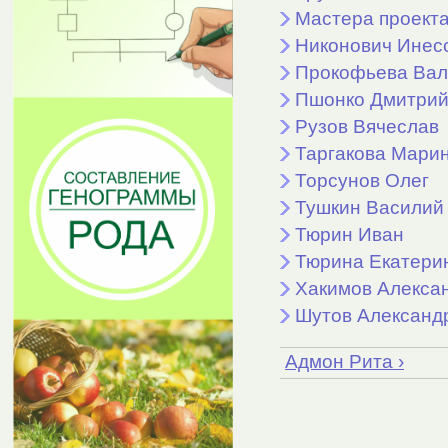
Мастера проекта
Никонович Инес
Прокофьева Вал
Пшонко Дмитри
Рузов Вячеслав
Таргакова Мари
Торсунов Олег
Тушкин Василий
Тюрин Иван
Тюрина Екатери
Хакимов Алекса
Шутов Александ
Адмон Рита ›