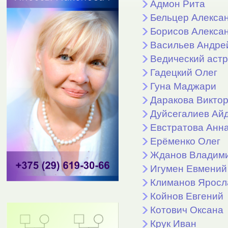
Адмон Рита
Бельцер Алекса
Борисов Алекса
Васильев Андре
Ведический аст
Гадецкий Олег
Гуна Маджари
Даракова Викто
Дуйсегалиев Айд
Евстратова Анн
Ерёменко Олег
Жданов Владими
Игумен Евмений
Климанов Яросл
Койнов Евгений
Котович Оксана
Крук Иван