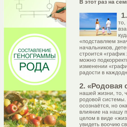
В этот раз на се
1.
то,
вза
куд
«подставляем знач
начальников, дет
строится «график 
можно подкоррект
изменении «график
радости в каждод
2.
«Родовая 
нашей жизни, то, 
родовой системы. 
осознаётся, но ок
влияние на нашу 
целом в виде «жиз
увидеть воочию св