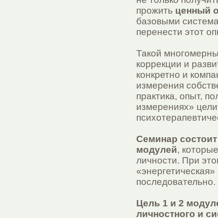
прожить
ценный 
базовыми системам
перенести этот оп
Такой многомерны
коррекции и разви
конкретно и комп
измерения собстве
практика, опыт, п
измерениях» целит
психотерапевтиче
Семинар состоит
модулей
, которы
личности. При эт
«энергетическая» 
последовательно.
Цель 1 и 2 модул
личностного и с