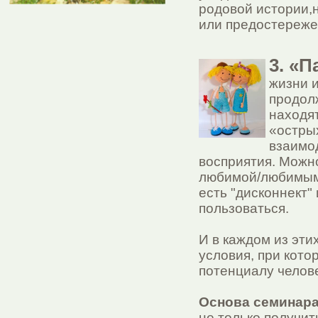
родовой истории,н
или предостереже
3. «П
жизни 
продол
находят
«остры
взаимо
восприятия. Можн
любимой/любимым 
есть "дисконнект" 
пользоваться.
И в каждом из эти
условия, при кото
потенциалу челове
Основа семинара
не только получи