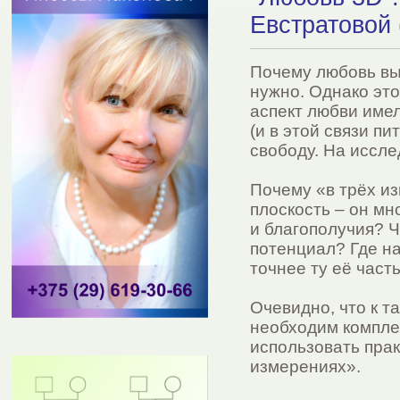
Евстратовой 
Почему любовь вы
нужно. Однако эт
аспект любви имел
(и в этой связи пи
свободу. На иссл
Почему «в трёх и
плоскость – он мн
и благополучия? Ч
потенциал? Где н
точнее ту её част
Очевидно, что к т
необходим компле
использовать пра
измерениях».