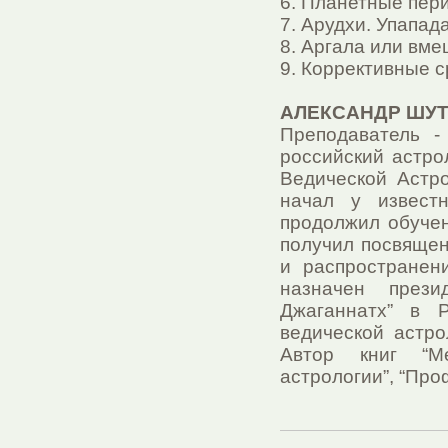
6. Планетные пер
7. Арудхи. Упапада
8. Аргала или вме
9. Коррективные с
АЛЕКСАНДР ШУ
Преподаватель -
российский астро
Ведической Астро
начал у известн
продолжил обучен
получил посвящен
и распространен
назначен прези
Джаганнатх” в 
ведической астро
Автор книг “Ме
астрологии”, “Про