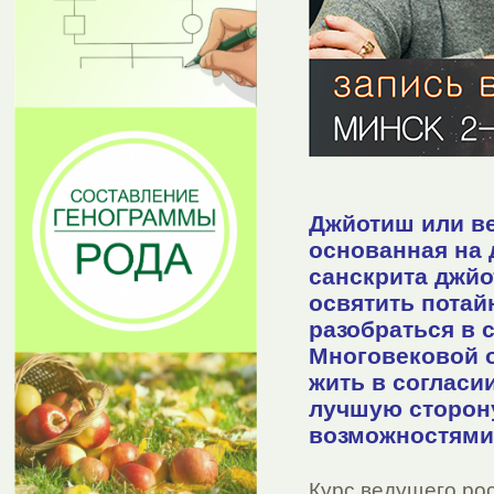
Джйотиш или ве
основанная на 
санскрита джйо
освятить потай
разобраться в 
Многовековой о
жить в согласи
лучшую сторон
возможностями
Курс ведущего ро